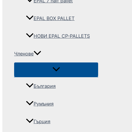
EPAL 7 half pallet
EPAL BOX PALLET
НОВИ EPAL CP-PALLETS
Членове
България
Румъния
Гърция