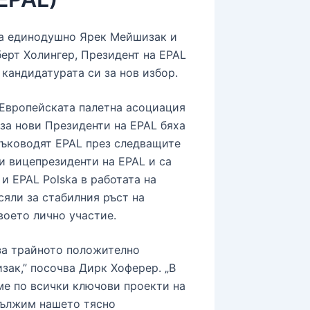
ра единодушно Ярек Мейшизак и
ерт Холингер, Президент на EPAL
 кандидатурата си за нов избор.
 Европейската палетна асоциация
, за нови Президенти на EPAL бяха
ръководят EPAL през следващите
и вицепрезиденти на EPAL и са
и EPAL Polska в работата на
сяли за стабилния ръст на
воето лично участие.
за трайното положително
зак,” посочва Дирк Хоферер. „В
ме по всички ключови проекти на
дължим нашето тясно