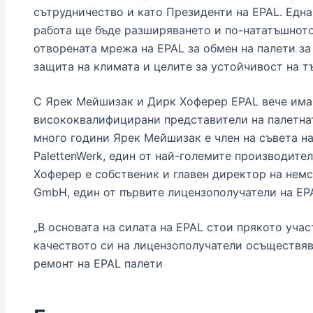
сътрудничество и като Президенти на EPAL. Една
работа ще бъде разширяването и по-нататъшното
отворената мрежа на EPAL за обмен на палети за
защита на климата и целите за устойчивост на т
С Ярек Мейшизак и Дирк Хоферер EPAL вече има
висококвалифицирани представители на палетна
много години Ярек Мейшизак е член на съвета н
PalettenWerk, един от най-големите производител
Хоферер е собственик и главен директор на немс
GmbH, един от първите лицензополучатели на EP
„В основата на силата на EPAL стои прякото учас
качеството си на лицензополучатели осъществяв
ремонт на EPAL палети