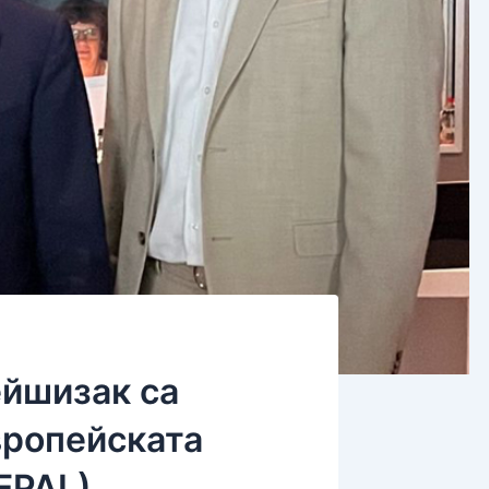
ейшизак са
вропейската
(EPAL)