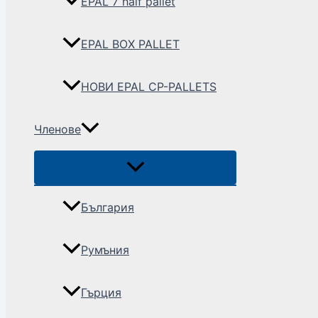
EPAL 7 half pallet
EPAL BOX PALLET
НОВИ EPAL CP-PALLETS
Членове
България
Румъния
Гърция