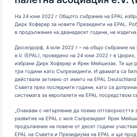
На 24 юни 2022 г Общото събрание на EPAL изб
Дирк Хоферер за новите Президенти на EPAL. Роб
в продължение на дванадесет години, не издигна
Дюселдорф, 4 юли 2022 г – на общо събрание на
e.V. (EPAL), проведено на 24 юни 2022 г в Цюрих
избрани Дирк Хоферер и Ярек Мейшизак. Те ще 
три години като Съпрезиденти. И двамата са бил
действали активно от името на EPAL Deutschland 
Съвета през последните години, като са доприна
системата за европалети на EPAL посредством с
„Очаквам с нетърпение да поема отговорността 
развитие на EPAL с моя Съпрезидент Ярек Мейши
продължение на повече от десет години участва
EPAL на Съвета и Президиума на EPAL и ще про