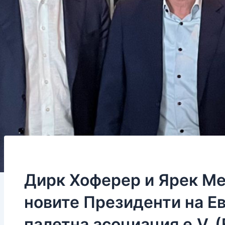
Дирк Хоферер и Ярек М
новите Президенти на Е
палетна асоциация e.V. 